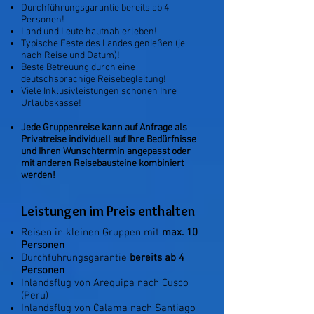
Durchführungsgarantie bereits ab 4
Personen!
Land und Leute hautnah erleben!
Typische Feste des Landes genießen (je
nach Reise und Datum)!
Beste Betreuung durch eine
deutschsprachige
Reisebegleitung!
Viele Inklusivleistungen schonen Ihre
Urlaubskasse!
Jede Gruppenreise kann auf Anfrage als
Privatreise individuell auf Ihre Bedürfnisse
und Ihren Wunschtermin angepasst oder
mit anderen Reisebausteine kombiniert
werden!
Leistungen im Preis enthalten
Reisen in kleinen Gruppen mit
max. 10
Personen
Durchführungsgarantie
bereits ab 4
Personen
Inlandsflug von Arequipa nach Cusco
(Peru)
Inlandsflug von Calama nach Santiago