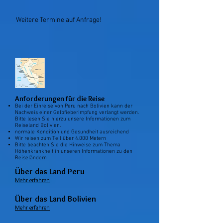
Weitere Termine auf Anfrage!
Anforderungen für die Reise
Bei der Einreise von Peru nach Bolivien kann der
Nachweis einer Gelbfieberimpfung verlangt werden.
Bitte lesen Sie hierzu unsere Informationen zum
Reiseland Bolivien.
normale Kondition und Gesundheit ausreichend
Wir reisen zum Teil über 4.000 Metern
Bitte beachten Sie die Hinweise zum Thema
Höhenkrankheit in unseren Informationen zu den
Reiseländern
Über das Land Peru
Mehr erfahren
Über das Land Bolivien
Mehr erfahren