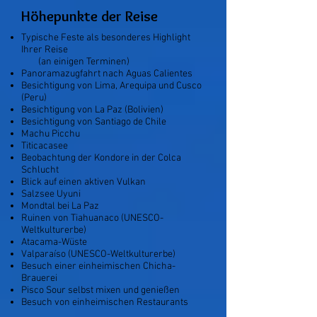
Höhepunkte der Reise
Typische Feste als besonderes Highlight
Ih
rer Reise
(an einigen Terminen)
Panoramazugfahrt nach Aguas Calientes
Besichtigung von Lima, Arequipa und Cusco
(Peru)
Besichtigung von La Paz (Bolivien)
Besichtigung von Santiago de Chile
Machu Picchu
Titicacasee
Beobachtung der Kondore in der Colca
Schlucht
Blick auf einen aktiven Vulkan
Salzsee Uyuni
Mondtal bei La Paz
Ruinen von Tiahuanaco (UNESCO-
Weltkulturerbe)
Atacama-Wüste
Valparaíso (UNESCO-Weltkulturerbe)
Besuch einer einheimischen Chicha-
Brauerei
Pisco Sour selbst mixen und genießen
Besuch von einheimischen Restaurants​