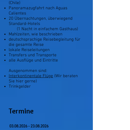
(Chile)
Panoramazugfahrt nach Aguas
Calientes
20 Übernachtung
en,
überwiegend
Standard-Hotels
(1 Nacht in einfachem Gasthaus)
Mahlzeiten, wie beschrieben
deutschsprachige Reisebegleitung für
die gesamte Reise
lokale Reiseleitungen
Transfers und Transporte
alle Ausflüge und Eintritte
Ausgenommen sind:
Interkontinentale Flüge
(Wir beraten
Sie hier gerne)
Trinkgelder​
Termine
03.08.2026 - 23.08.2026