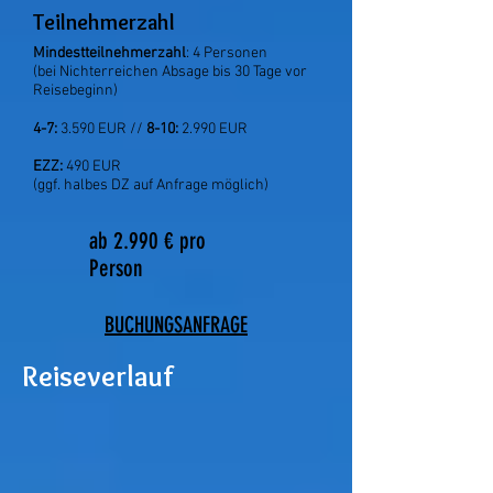
Teilnehmerzahl
Mindestteilnehmerzahl
: 4 Personen
(bei Nichterreichen Absage bis 30 Tage vor
Reisebeginn)
4-7:
3.590 EUR //
8-10:
2.990 EUR
EZZ:
490 EUR
(ggf. halbes DZ auf Anfrage möglich)
ab 2.990 € pro
Person
BUCHUNGSANFRAGE
Reiseverlauf