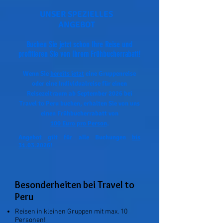
UNSER SPEZIELLES
ANGEBOT
Buchen Sie jetzt schon Ihre Reise und
profitieren Sie von Ihrem Frühbucherrabatt!
Wenn Sie
bereits jetzt
eine Gruppenreise
oder eine Individualreise für einen
Reisezeitraum ab September 2026 bei
Travel to Peru buchen, erhalten Sie von uns
einen Frühbucherrabatt von
100 Euro pro Person
.
Angebot gilt für alle Buchungen
bis
31.03.2026
!
Besonderheiten bei Travel to
Peru
R
eisen in kleinen Gruppen mit max. 10
Personen!