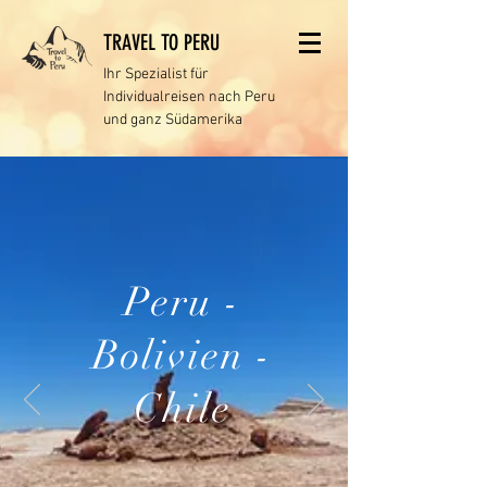
TRAVEL TO PERU
Ihr Spezialist für
Individualreisen
nach Peru
und ganz Südamerika
Peru -
Bolivien -
Chile